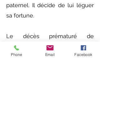
paternel. Il décide de lui léguer
sa fortune. ​
Le décès prématuré de
l’industriel fait ressurgir de vieux
Phone
Email
Facebook
démons : une faute
monstrueuse entache le passé
de Malo.
Dissimulations, mensonges et
trahisons se nouent et
s’enchaînent dans un vertigineux
jeu de miroir psychologique
sous les tumultes rugissants de