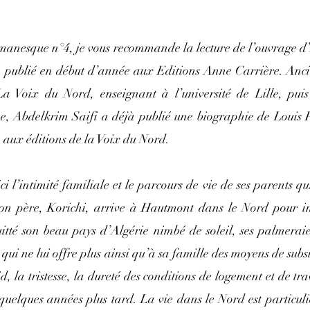
omanesque n°4, je vous recommande la lecture de l’ouvrage d’
», publié en début d’année aux Editions Anne Carrière. Ancie
a Voix du Nord, enseignant à l’université de Lille, puis 
e, Abdelkrim Saifi a déjà publié une biographie de Louis Pa
» aux éditions de la Voix du Nord.
i l’intimité familiale et le parcours de vie de ses parents qui 
on père, Korichi, arrive à Hautmont dans le Nord pour int
itté son beau pays d’Algérie nimbé de soleil, ses palmeraies,
qui ne lui offre plus ainsi qu’à sa famille des moyens de subsis
d, la tristesse, la dureté des conditions de logement et de tra
uelques années plus tard. La vie dans le Nord est particuliè