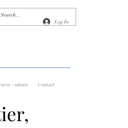
Log In
aces - salons
Contact
ier,