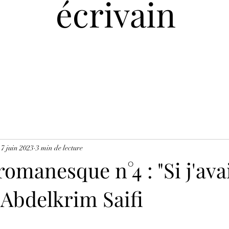
écrivain
7 juin 2023
3 min de lecture
romanesque n°4 : "Si j'ava
 Abdelkrim Saifi
ur 5.