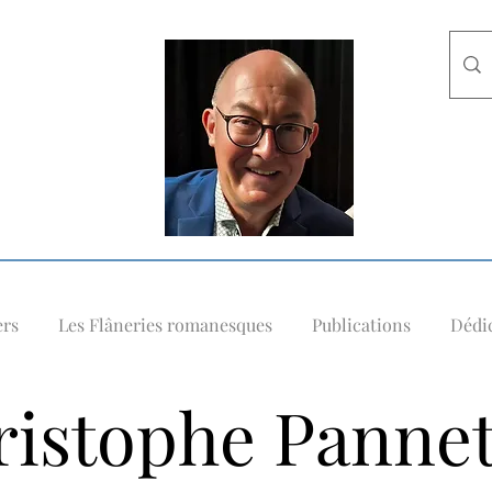
ers
Les Flâneries romanesques
Publications
Dédic
istophe Pannet