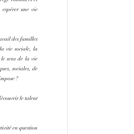
 espérer une vie 
avail des familles 
a vie sociale, la 
le sens de la vie 
es, sociales, de 
 impose ?
couvrir le talent 
ivité en question 