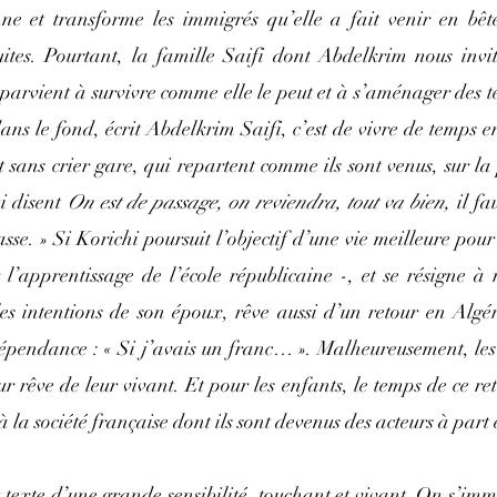
onne et transforme les immigrés qu’elle a fait venir en bê
ruites. Pourtant, la famille Saifi dont Abdelkrim nous invit
 parvient à survivre comme elle le peut et à s’aménager des 
ns le fond, écrit Abdelkrim Saifi, c’est de vivre de temps en
t sans crier gare, qui repartent comme ils sont venus, sur la 
i disent 
On est de passage, on reviendra, tout va bien, 
il fa
se. » Si Korichi poursuit l’objectif d’une vie meilleure pour 
’apprentissage de l’école républicaine -, et se résigne à r
s intentions de son époux, rêve aussi d’un retour en Algéri
épendance : « Si j’avais un franc… ». Malheureusement, les
r rêve de leur vivant. Et pour les enfants, le temps de ce ret
 la société française dont ils sont devenus des acteurs à part 
 texte d’une grande sensibilité, touchant et vivant. On s’imme