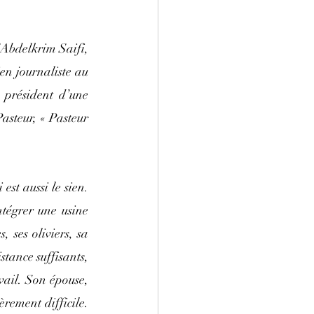
Abdelkrim Saifi, 
n journaliste au 
président d’une 
steur, « Pasteur 
est aussi le sien. 
égrer une usine 
 ses oliviers, sa 
tance suffisants, 
vail. Son épouse, 
rement difficile. 