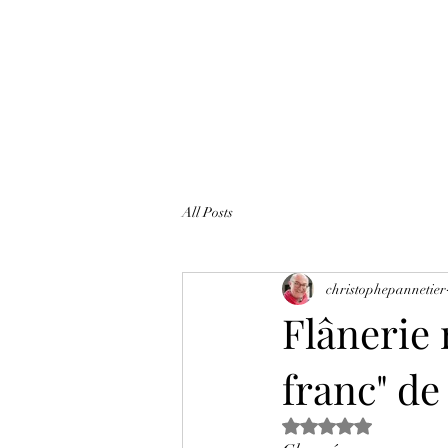
All Posts
christophepannetier
Flânerie 
franc" de
Noté NaN étoiles s