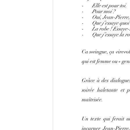
-       
Elle est pour toi.
-       
Pour moi ?
-       
Oui, Jean-Pierre,
-       
Que j’essaye quoi
-       
La robe ! Essaye-
-       
Que j’essaye la ro
Ca swingue, ça virevol
qui est femme ou « gend
Grâce à des dialogues
soirée haletante et 
maîtrisée.
Un texte qui ferait u
incarner Jean-Pierre