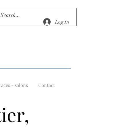
Log In
aces - salons
Contact
ier,