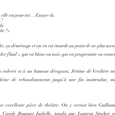
 elle est pour toi… Essaye-la.
 ?
la.
be ?
 »
te, ça déménage et on en est étourdi au point de ne plus savo
er fluid », qui est blanc ou noir, qui est progressiste ou con
 enlevés et à un humour décapant, Jérôme de Verdière nou
pleine de rebondissements jusqu’à une fin inattendue, ma
ne excellente pièce de théâtre. On y verrait bien Guilla
, Carole Bouquet Isabelle, tandis que Laurent Stocker 