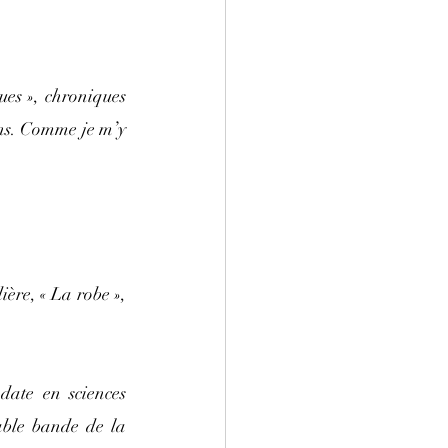
es », chroniques 
ens. Comme je m’y 
ère, « La robe », 
date en sciences 
able bande de la 