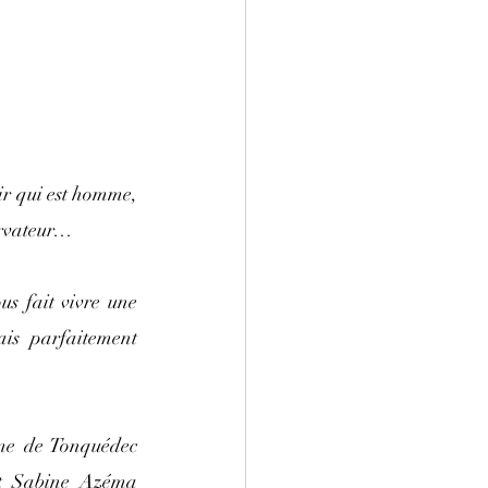
ir qui est homme, 
servateur…
s fait vivre une 
is parfaitement 
ume de Tonquédec 
et Sabine Azéma 