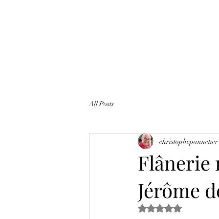
All Posts
christophepannetier
Flânerie 
Jérôme de
Noté NaN étoiles s