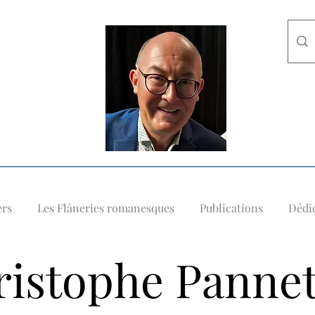
ers
Les Flâneries romanesques
Publications
Dédic
istophe Pannet